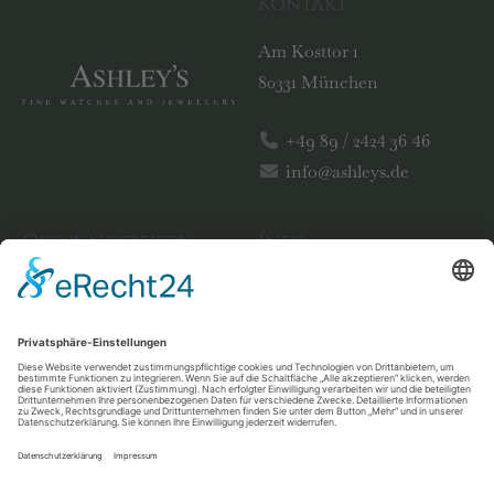
Kontakt
Am Kosttor 1
80331 München
+49 89 / 2424 36 46
info@ashleys.de
Öffnungszeiten
Info
Montag bis Freitag
Impressum
11:00 – 18:00 Uhr
Datenschutz
Social-Media-Datenschutz
Samstag
11:00 – 15:00 Uhr
Facebook
Instagram