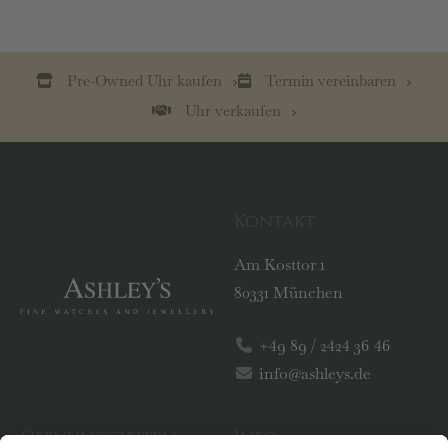
Pre-Owned Uhr kaufen
Termin vereinbaren
Uhr verkaufen
Kontakt
Am Kosttor 1
80331 München
+49 89 / 2424 36 46
info@ashleys.de
Öffnungszeiten
Info