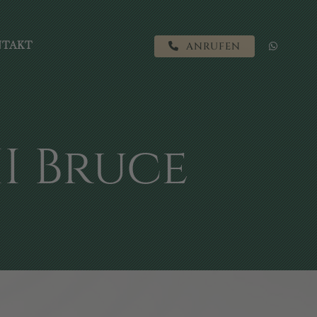
NTAKT
ANRUFEN
I Bruce