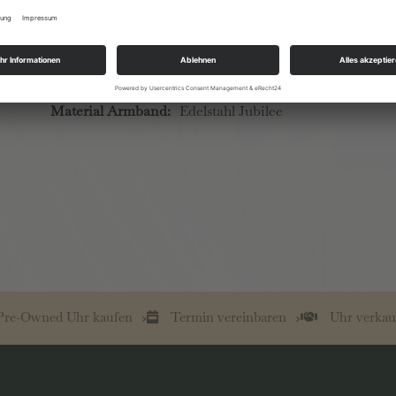
Durchmesser:
40mm
Glas:
Saphir
Zifferblatt:
Schwarz
Material Armband:
Edelstahl Jubilee
re-Owned Uhr kaufen
Termin vereinbaren
Uhr verkau