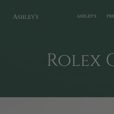
ASHLEY’S
PR
Rolex 