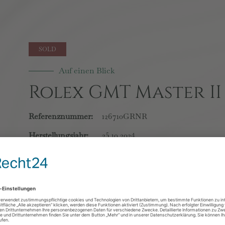
Auf einen Blick
Rolex GMT Master I
Referenznummer:
126710GRNR
Herstellungsjahr:
25.10.2024
Zustand:
Neu, ungetragen
Lieferumfang:
Box und Papiere
Aufzug:
Automatik
Material Gehäuse:
Edelstahl